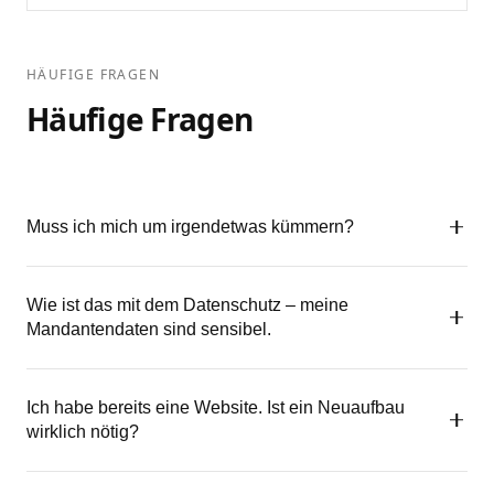
HÄUFIGE FRAGEN
Häufige Fragen
Muss ich mich um irgendetwas kümmern?
Nein. Sie geben mir Ihre Inhalte (Texte, Fotos, Angaben
Wie ist das mit dem Datenschutz – meine
zur Kanzlei) und ich kümmere mich um den Rest. Wenn
Mandantendaten sind sensibel.
Sie keinen Text schreiben wollen, helfe ich dabei.
Ihr Website-Kontaktformular überträgt keine
Ich habe bereits eine Website. Ist ein Neuaufbau
Mandantendaten – es ermöglicht lediglich, dass
wirklich nötig?
Interessenten Sie erreichen können. Hosting in
Deutschland, SSL-verschlüsselt, rechtskonforme
Nicht immer. Manchmal reicht ein gezielter Eingriff –