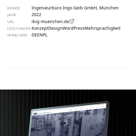
Ingenieurbüro Ingo Geib GmbH, München
KUNDE
2022
JAHR
(öffnet in neuem Tab)
ibig-muenchen.de
URL
Konzept
Design
WordPress
Mehrsprachigkeit
LEISTUNGEN
DE
EN
PL
SPRACHEN